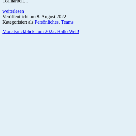
Teamarbeit…
5
weiterlesen
Gründe,
Veröffentlicht am
8. August 2022
warum
Kategorisiert als
Persönliches
,
Teams
ich
Monatsrückblick Juni 2022: Hallo Welt!
die
Arbeit
mit
einem
Team
liebe!