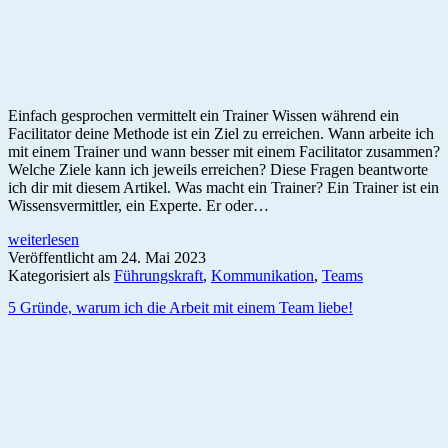
Einfach gesprochen vermittelt ein Trainer Wissen während ein
Facilitator deine Methode ist ein Ziel zu erreichen. Wann arbeite ich
mit einem Trainer und wann besser mit einem Facilitator zusammen?
Welche Ziele kann ich jeweils erreichen? Diese Fragen beantworte
ich dir mit diesem Artikel. Was macht ein Trainer? Ein Trainer ist ein
Wissensvermittler, ein Experte. Er oder…
Was
weiterlesen
ist
Veröffentlicht am
24. Mai 2023
der
Kategorisiert als
Führungskraft
,
Kommunikation
,
Teams
Unterschied
5 Gründe, warum ich die Arbeit mit einem Team liebe!
zwischen
einem
Trainer
und
einem
Facilitator?