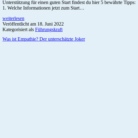
Unterstützung für einen guten Start findest du hier 5 bewährte Tipps:
1. Welche Informationen jetzt zum Start…
5
weiterlesen
Tipps
Veröffentlicht am
18. Juni 2022
für
Kategorisiert als
Führungskraft
einen
Was ist Empathie? Der unterschätzte Joker
erfolgreichen
Start
als
Führungskraft