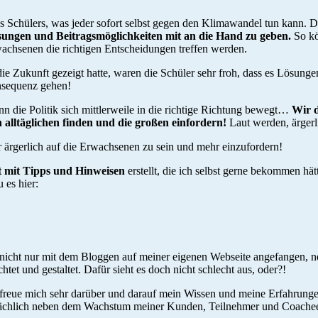
eines Schülers, was jeder sofort selbst gegen den Klimawandel tun kann.
sungen und Beitragsmöglichkeiten mit an die Hand zu geben.
So kö
achsenen die richtigen Entscheidungen treffen werden.
ie Zukunft gezeigt hatte, waren die Schüler sehr froh, dass es Lösung
onsequenz gehen!
die Politik sich mittlerweile in die richtige Richtung bewegt…
Wir d
alltäglichen finden und die großen einfordern!
Laut werden, ärgerl
er ärgerlich auf die Erwachsenen zu sein und mehr einzufordern!
mit Tipps und Hinweisen
erstellt, die ich selbst gerne bekommen hä
 es hier:
 nicht nur mit dem Bloggen auf meiner eigenen Webseite angefangen, ne
htet und gestaltet. Dafür sieht es doch nicht schlecht aus, oder?!
nd freue mich sehr darüber und darauf mein Wissen und meine Erfahrungen
sächlich neben dem Wachstum meiner Kunden, Teilnehmer und Coachee