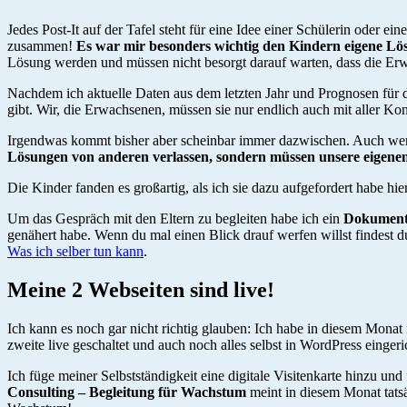
Jedes Post-It auf der Tafel steht für eine Idee einer Schülerin oder 
zusammen!
Es war mir besonders wichtig den Kindern eigene Lö
Lösung werden und müssen nicht besorgt darauf warten, dass die Erw
Nachdem ich aktuelle Daten aus dem letzten Jahr und Prognosen für d
gibt. Wir, die Erwachsenen, müssen sie nur endlich auch mit aller K
Irgendwas kommt bisher aber scheinbar immer dazwischen. Auch wenn 
Lösungen von anderen verlassen, sondern müssen unsere eigenen 
Die Kinder fanden es großartig, als ich sie dazu aufgefordert habe hi
Um das Gespräch mit den Eltern zu begleiten habe ich ein
Dokument 
genähert habe. Wenn du mal einen Blick drauf werfen willst findest du
Was ich selber tun kann
.
Meine 2 Webseiten sind live!
Ich kann es noch gar nicht richtig glauben: Ich habe in diesem Monat
zweite live geschaltet und auch noch alles selbst in WordPress eingeric
Ich füge meiner Selbstständigkeit eine digitale Visitenkarte hinzu u
Consulting – Begleitung für Wachstum
meint in diesem Monat tat